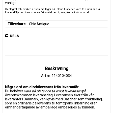
vanligt!
Weblagret och butiken är samma lager så ibland hinner en vara ta slut innan vi
hinner dölja den i webshopen. Vi kontaktar dig omgående i sådana fall.
Tillverkare
Chic Antique
DELA
Beskrivning
Art.nr: 1140104034
Några ord om direktleverans från leverantör.
Du behöver 
vara på plats och ta emot leveransen
 på 
överenskommen leveransdag. Leveransen sker från vår 
leverantör i Danmark, vanligtvis med Dascher som fraktbolag, 
som en ordinarie palleverans till tomtgräns. Inbärning eller 
omhändertagande av emballage ombesörjes av kunden. 
Leveransen är försäkrad.