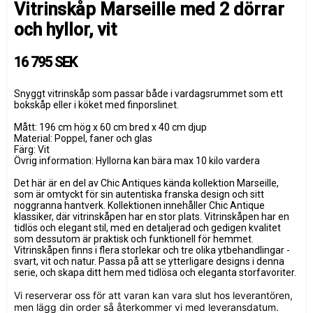
Vitrinskåp Marseille med 2 dörrar
och hyllor, vit
16 795 SEK
Snyggt vitrinskåp som passar både i vardagsrummet som ett
bokskåp eller i köket med finporslinet.
Mått: 196 cm hög x 60 cm bred x 40 cm djup
Material: Poppel, faner och glas
Färg: Vit
Övrig information: Hyllorna kan bära max 10 kilo vardera
Det här är en del av Chic Antiques kända kollektion Marseille,
som är omtyckt för sin autentiska franska design och sitt
noggranna hantverk. Kollektionen innehåller Chic Antique
klassiker, där vitrinskåpen har en stor plats. Vitrinskåpen har en
tidlös och elegant stil, med en detaljerad och gedigen kvalitet
som dessutom är praktisk och funktionell för hemmet.
Vitrinskåpen finns i flera storlekar och tre olika ytbehandlingar -
svart, vit och natur. Passa på att se ytterligare designs i denna
serie, och skapa ditt hem med tidlösa och eleganta storfavoriter.
Vi reserverar oss för att varan kan vara slut hos leverantören,
men lägg din order så återkommer vi med leveransdatum.