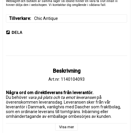
Weblagret och butiken är samma lager så ibland hinner en vara ta slut innan vi
hinner dölja den i webshopen. Vi kontaktar dig omgående i sådana fall.
Tillverkare
Chic Antique
DELA
Beskrivning
Art.nr: 1140104093
Några ord om direktleverans från leverantör.
Du behöver 
vara på plats och ta emot leveransen
 på 
överenskommen leveransdag. Leveransen sker från vår 
leverantör i Danmark, vanligtvis med Dascher som fraktbolag, 
som en ordinarie leverans till tomtgräns. Inbärning eller 
omhändertagande av emballage ombesörjes av kunden. 
Leveransen är försäkrad.
Visa mer
Om du inte finns på plats vid leveranstillfället debiteras kunden 