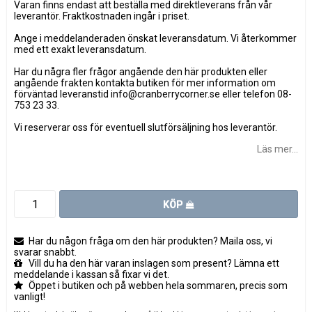
Varan finns endast att beställa med direktleverans från vår
leverantör. Fraktkostnaden ingår i priset.
Ange i meddelanderaden önskat leveransdatum. Vi återkommer
med ett exakt leveransdatum.
Har du några fler frågor angående den här produkten eller
angående frakten kontakta butiken för mer information om
förväntad leveranstid info@cranberrycorner.se eller telefon 08-
753 23 33.
Vi reserverar oss för eventuell slutförsäljning hos leverantör.
Läs mer...
KÖP
Har du någon fråga om den här produkten? Maila oss, vi
svarar snabbt.
Vill du ha den här varan inslagen som present? Lämna ett
meddelande i kassan så fixar vi det.
Öppet i butiken och på webben hela sommaren, precis som
vanligt!