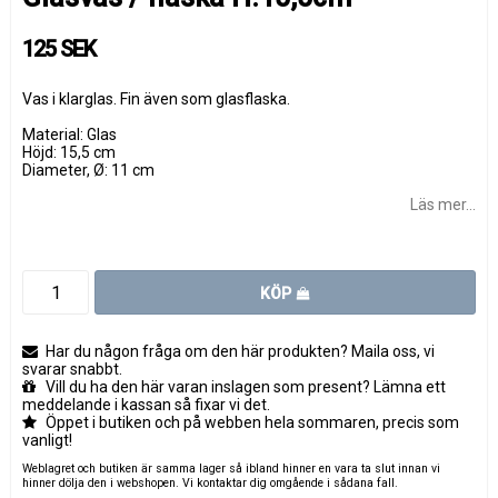
125 SEK
Vas i klarglas. Fin även som glasflaska.
Material: Glas
Höjd: 15,5 cm
Diameter, Ø: 11 cm
Läs mer...
KÖP
Har du någon fråga om den här produkten? Maila oss, vi
svarar snabbt.
Vill du ha den här varan inslagen som present? Lämna ett
meddelande i kassan så fixar vi det.
Öppet i butiken och på webben hela sommaren, precis som
vanligt!
Weblagret och butiken är samma lager så ibland hinner en vara ta slut innan vi
hinner dölja den i webshopen. Vi kontaktar dig omgående i sådana fall.