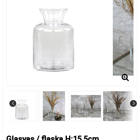
Glasvas / flaska H:15,5cm