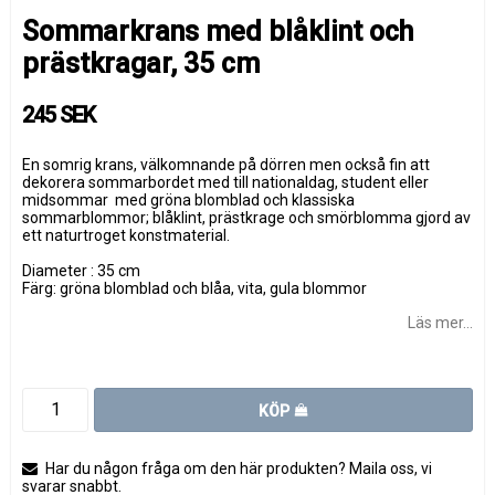
Sommarkrans med blåklint och
prästkragar, 35 cm
245 SEK
En somrig krans, välkomnande på dörren men också fin att
dekorera sommarbordet med till nationaldag, student eller
midsommar med gröna blomblad och klassiska
sommarblommor; blåklint, prästkrage och smörblomma gjord av
ett naturtroget konstmaterial.
Diameter : 35 cm
Färg: gröna blomblad och blåa, vita, gula blommor
Läs mer...
KÖP
Har du någon fråga om den här produkten? Maila oss, vi
svarar snabbt.