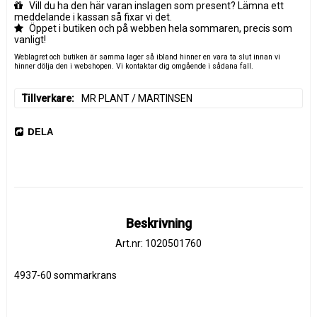
Vill du ha den här varan inslagen som present? Lämna ett
meddelande i kassan så fixar vi det.
Öppet i butiken och på webben hela sommaren, precis som
vanligt!
Weblagret och butiken är samma lager så ibland hinner en vara ta slut innan vi
hinner dölja den i webshopen. Vi kontaktar dig omgående i sådana fall.
Tillverkare
MR PLANT / MARTINSEN
DELA
Beskrivning
Art.nr: 1020501760
4937-60 sommarkrans