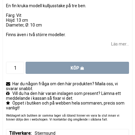
En fin kruka modell kulljusstake på tre ben.
Färg: Vit
Höjd: 13 cm
Diameter, Ø: 10 cm
Finns även i två större modeller.
Läs mer...
KÖP
Har du någon fråga om den här produkten? Maila oss, vi
svarar snabbt.
Vill du ha den här varan inslagen som present? Lämna ett
meddelande i kassan så fixar vi det.
Öppet i butiken och på webben hela sommaren, precis som
vanligt!
Weblagret och butiken är samma lager så ibland hinner en vara ta slut innan vi
hinner dölja den i webshopen. Vi kontaktar dig omgående i sådana fall.
Tillverkare
Stjernsund