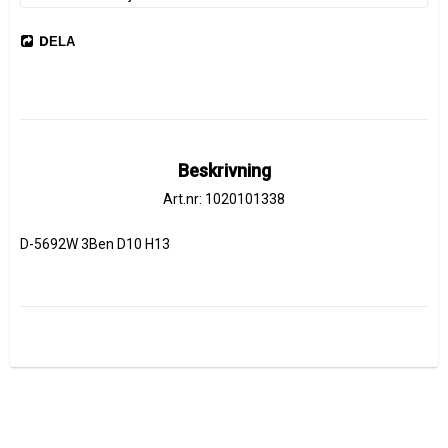
DELA
Beskrivning
Art.nr: 1020101338
D-5692W 3Ben D10 H13 