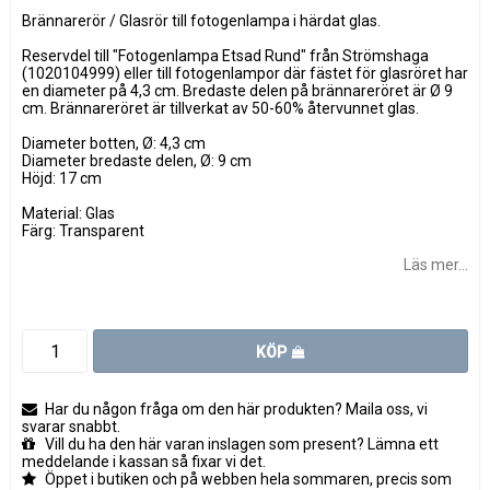
Brännarerör / Glasrör till fotogenlampa i härdat glas.
Reservdel till "Fotogenlampa Etsad Rund" från Strömshaga
(1020104999) eller till fotogenlampor där fästet för glasröret har
en diameter på 4,3 cm. Bredaste delen på brännareröret är Ø 9
cm. Brännareröret är tillverkat av 50-60% återvunnet glas.
Diameter botten, Ø: 4,3 cm
Diameter bredaste delen, Ø: 9 cm
Höjd: 17 cm
Material: Glas
Färg: Transparent
Läs mer...
KÖP
Har du någon fråga om den här produkten? Maila oss, vi
svarar snabbt.
Vill du ha den här varan inslagen som present? Lämna ett
meddelande i kassan så fixar vi det.
Öppet i butiken och på webben hela sommaren, precis som