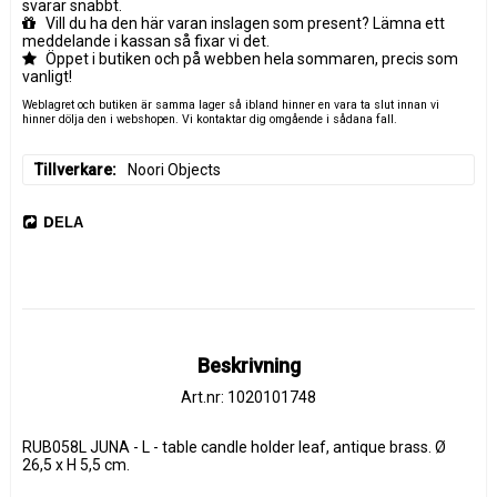
svarar snabbt.
Vill du ha den här varan inslagen som present? Lämna ett
meddelande i kassan så fixar vi det.
Öppet i butiken och på webben hela sommaren, precis som
vanligt!
Weblagret och butiken är samma lager så ibland hinner en vara ta slut innan vi
hinner dölja den i webshopen. Vi kontaktar dig omgående i sådana fall.
Tillverkare
Noori Objects
DELA
Beskrivning
Art.nr: 1020101748
RUB058L JUNA - L - table candle holder leaf, antique brass. Ø 
26,5 x H 5,5 cm.