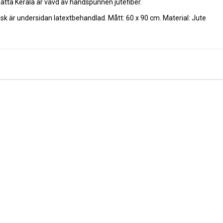
atta Kerala är vävd av handspunnen jutefiber. 
isk är undersidan latextbehandlad. Mått: 60 x 90 cm. Material: Jute