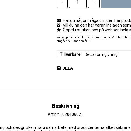
-
+
Har du någon fråga om den här produk
Vill du ha den här varan inslagen som
Öppet i butiken och på webben hela 
Weblagret och butiken är samma lager så ibland hinner
omgående i sådana fall.
Tillverkare
Deco Formgivning
DELA
Beskrivning
Art.nr: 1020406021
ning och design sker i nära samarbete med producenterna vilket säkrar 