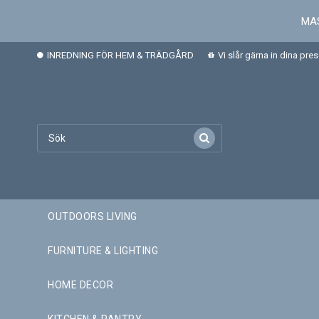
MAS
INREDNING FÖR HEM & TRÄDGÅRD
Vi slår gärna in dina pre
OUTDOORS LIVING
FURNITURE & LIGHTING
HOME DECOR