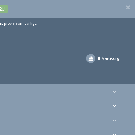
2U
, precis som vanligt!
0
Varukorg