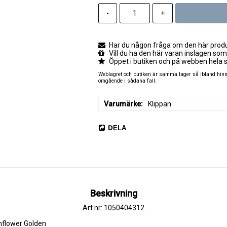
-
+
Har du någon fråga om den här produk
Vill du ha den här varan inslagen som
Öppet i butiken och på webben hela 
Weblagret och butiken är samma lager så ibland hinner
omgående i sådana fall.
Varumärke
Klippan
DELA
Beskrivning
Art.nr: 1050404312
nflower Golden 