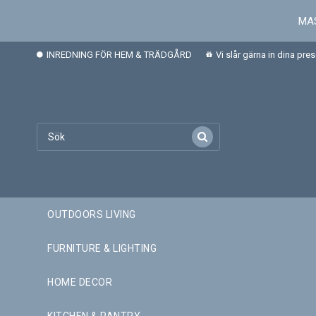
MAS
INREDNING FÖR HEM & TRÄDGÅRD
Vi slår gärna in dina pre
OUTDOORS LIVING
FURNITURE & LIGHTING
HOME DECOR