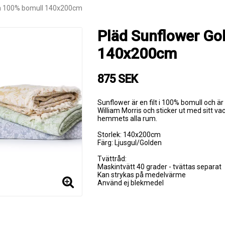
en 100% bomull 140x200cm
Pläd Sunflower Go
140x200cm
875 SEK
Sunflower är en filt i 100% bomull och är 
William Morris och sticker ut med sitt v
hemmets alla rum.
Storlek: 140x200cm
Färg: Ljusgul/Golden
Tvättråd:
Maskintvätt 40 grader - tvättas separat
Kan strykas på medelvärme
Använd ej blekmedel