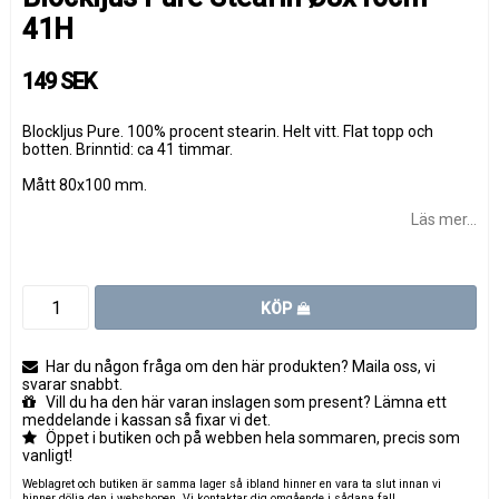
41H
149 SEK
Blockljus Pure. 100% procent stearin. Helt vitt. Flat topp och
botten. Brinntid: ca 41 timmar.
Mått 80x100 mm.
Läs mer...
KÖP
Har du någon fråga om den här produkten? Maila oss, vi
svarar snabbt.
Vill du ha den här varan inslagen som present? Lämna ett
meddelande i kassan så fixar vi det.
Öppet i butiken och på webben hela sommaren, precis som
vanligt!
Weblagret och butiken är samma lager så ibland hinner en vara ta slut innan vi
hinner dölja den i webshopen. Vi kontaktar dig omgående i sådana fall.