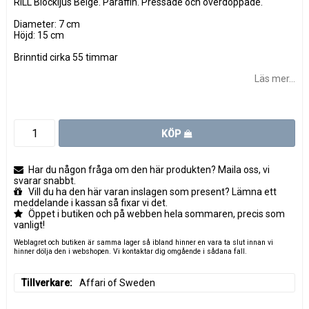
RILL Blockljus Beige. Paraffin. Pressade och överdoppade.
Diameter: 7 cm
Höjd: 15 cm
Brinntid cirka 55 timmar
Läs mer...
KÖP
Har du någon fråga om den här produkten? Maila oss, vi
svarar snabbt.
Vill du ha den här varan inslagen som present? Lämna ett
meddelande i kassan så fixar vi det.
Öppet i butiken och på webben hela sommaren, precis som
vanligt!
Weblagret och butiken är samma lager så ibland hinner en vara ta slut innan vi
hinner dölja den i webshopen. Vi kontaktar dig omgående i sådana fall.
Tillverkare
Affari of Sweden