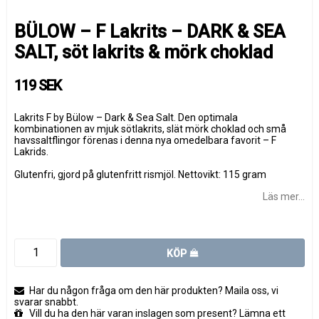
BÜLOW – F Lakrits – DARK & SEA
SALT, söt lakrits & mörk choklad
119 SEK
Lakrits F by Bülow – Dark & Sea Salt. Den optimala
kombinationen av mjuk sötlakrits, slät mörk choklad och små
havssaltflingor förenas i denna nya omedelbara favorit – F
Lakrids.
Glutenfri, gjord på glutenfritt rismjöl. Nettovikt: 115 gram
Läs mer...
KÖP
Har du någon fråga om den här produkten? Maila oss, vi
svarar snabbt.
Vill du ha den här varan inslagen som present? Lämna ett