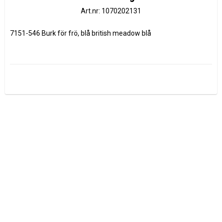
Art.nr: 1070202131
7151-546 Burk för frö, blå british meadow blå