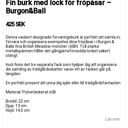
Fin burk med lock för fröpåsar –
Burgon&Ball
425 SEK
Denna vackert designade förvaringsburk är perfekt att samla in,
förvara och organisera exempelvis dina fröpåsar i i Burgon &
Balls fina British Meadow mönster i blått. Två starka
metallspännen håller det gångjärnsförsedda locket säkert
stängt.
Inuti finns det tre separata fack som hjälper dig att organisera
din samling av trädgårdsskatter varav ett av facken går på
längden.
En perfekt present att unna dig själv eller till trädgårdsfantasten.
Material: Pulverlackerat stål
Bredd: 22 cm
Djup: 13 cm
Höjd: 14,5 cm
Läs mer...