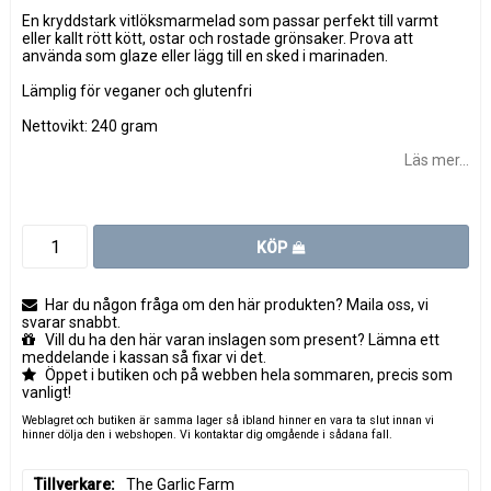
En kryddstark vitlöksmarmelad som passar perfekt till varmt
eller kallt rött kött, ostar och rostade grönsaker. Prova att
använda som glaze eller lägg till en sked i marinaden.
Lämplig för veganer och glutenfri
Nettovikt: 240 gram
Läs mer...
KÖP
Har du någon fråga om den här produkten? Maila oss, vi
svarar snabbt.
Vill du ha den här varan inslagen som present? Lämna ett
meddelande i kassan så fixar vi det.
Öppet i butiken och på webben hela sommaren, precis som
vanligt!
Weblagret och butiken är samma lager så ibland hinner en vara ta slut innan vi
hinner dölja den i webshopen. Vi kontaktar dig omgående i sådana fall.
Tillverkare
The Garlic Farm