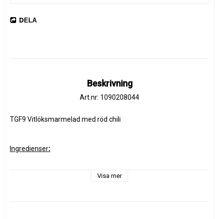
DELA
Beskrivning
Art.nr: 1090208044
TGF9 Vitlöksmarmelad med röd chili
Ingredienser
:
Visa mer
Socker, röd paprika, 
vitvinsvinäger
 (
sulfiter
), vitlökspuré (5%), 
tomatpasta, röd chili (4,5%), torkad lök, vatten, koncentrerad 
citronsaft, salt