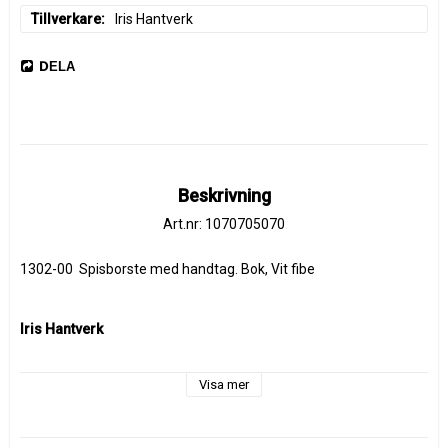
Tillverkare
Iris Hantverk
DELA
Beskrivning
Art.nr: 1070705070
1302-00  Spisborste med handtag. Bok, Vit fibe
Iris Hantverk
Visa mer
I över hundra år har synskadade på Iris Hantverk tillverkat borstar 
enligt gammal svensk hantverkstradition. Än idag dras varje 
borste för hand. Bruksföremål tillverkade av naturmaterial som 
med rätt skötsel åldras vackert och sprider glädje dag efter dag.