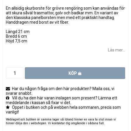
En allsidig skurborste för grövre rengöring som kan användas för
att skura såväl trasmattor, golv och badkar mm. En variant av
den klassiska panelborsten men med ett praktiskt handtag.
Handdragen med borst av vit fiber.
Längd 21 cm
Bredd 6 cm
Höjd 7,5 cm
Läs mer...
KÖP
Har du någon fråga om den här produkten? Maila oss, vi
svarar snabbt.
Vill du ha den här varan inslagen som present? Lämna ett
meddelande i kassan så fixar vi det.
Öppet i butiken och på webben hela sommaren, precis som
vanligt!
Weblagret och butiken är samma lager så ibland hinner en vara ta slut innan vi
hinner dölja den i webshopen. Vi kontaktar dig omgående i sådana fall.