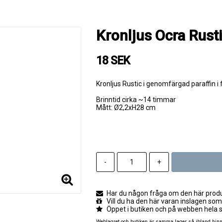
Kronljus Ocra Rust
18 SEK
Kronljus Rustic i genomfärgad paraffin i 
Brinntid cirka ~14 timmar
Mått: Ø2,2xH28 cm
-
+
Har du någon fråga om den här produk
Vill du ha den här varan inslagen som
Öppet i butiken och på webben hela 
Weblagret och butiken är samma lager så ibland hinner