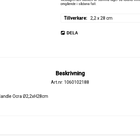
omgående i sådana fall.
Tillverkare
2,2 x 28 cm
DELA
Beskrivning
Art.nr: 1060102188
Candle Ocra Ø2,2xH28cm