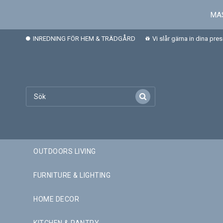
MAS
INREDNING FÖR HEM & TRÄDGÅRD
Vi slår gärna in dina pre
OUTDOORS LIVING
FURNITURE & LIGHTING
HOME DECOR