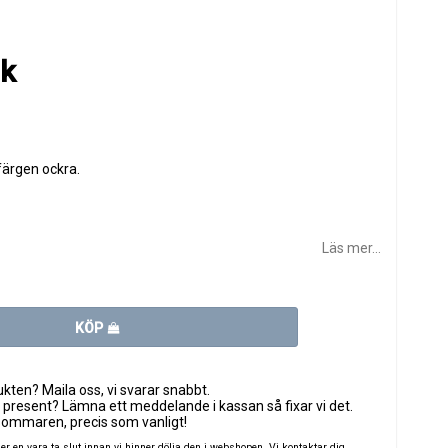
ik
färgen ockra.
Läs mer...
KÖP
ten? Maila oss, vi svarar snabbt.
 present? Lämna ett meddelande i kassan så fixar vi det.
sommaren, precis som vanligt!
 en vara ta slut innan vi hinner dölja den i webshopen. Vi kontaktar dig