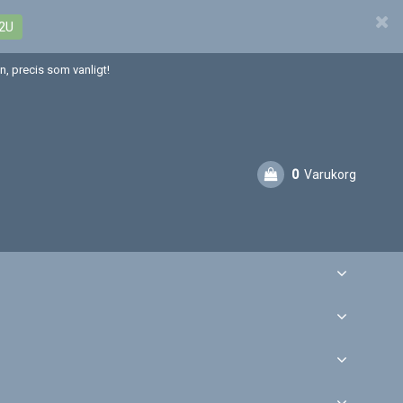
2U
, precis som vanligt!
0
Varukorg