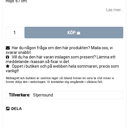
Höjd: 67 cm.
Läs mer...
KÖP
Har du någon fråga om den här produkten? Maila oss, vi
svarar snabbt.
Vill du ha den här varan inslagen som present? Lämna ett
meddelande i kassan så fixar vi det.
Öppet i butiken och på webben hela sommaren, precis som
vanligt!
Weblagret och butiken är samma lager så ibland hinner en vara ta slut innan vi
hinner dölja den i webshopen. Vi kontaktar dig omgående i sådana fall.
Tillverkare
Stjernsund
DELA