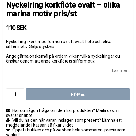
Nyckelring korkflöte ovalt – olika
marina motiv pris/st
110 SEK
Nyckelring i kork med formen av ett ovalt flöte och olika
siffermotiv. Säljs styckvis.
Ange gärna önskemål på ordern vilken/vilka nyckelringar du
önskar genom att ange korkflötets siffermotiv.
Läs mer...
KÖP
Har du någon fråga om den här produkten? Maila oss, vi
svarar snabbt.
Vill du ha den här varan inslagen som present? Lämna ett
meddelande i kassan så fixar vi det.
Öppet i butiken och på webben hela sommaren, precis som
vanligt!