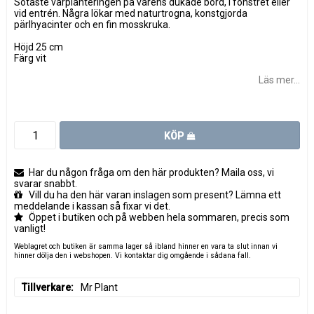
Sötaste vårplanteringen på vårens dukade bord, i fönstret eller
vid entrén. Några lökar med naturtrogna, konstgjorda
pärlhyacinter och en fin mosskruka.
Höjd 25 cm
Färg vit
Läs mer...
KÖP
Har du någon fråga om den här produkten? Maila oss, vi
svarar snabbt.
Vill du ha den här varan inslagen som present? Lämna ett
meddelande i kassan så fixar vi det.
Öppet i butiken och på webben hela sommaren, precis som
vanligt!
Weblagret och butiken är samma lager så ibland hinner en vara ta slut innan vi
hinner dölja den i webshopen. Vi kontaktar dig omgående i sådana fall.
Tillverkare
Mr Plant