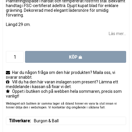
Planteringsspade i härdat och tempererat rostfritt stål. Bekvämt
handtag i FSC-certifierat ädelträ. Djupt kupat blad för enklare
grävning. Dekorerad med elegant lädersnöre för smidig
förvaring.
Längd 29 cm.
Läs mer...
KÖP
Har du någon fråga om den här produkten? Maila oss, vi
svarar snabbt.
Vill du ha den här varan inslagen som present? Lämna ett
meddelande i kassan så fixar vi det.
Öppet i butiken och på webben hela sommaren, precis som
vanligt!
Weblagret och butiken är samma lager så ibland hinner en vara ta slut innan vi
hinner dölja den i webshopen. Vi kontaktar dig omgående i sådana fall.
Tillverkare
Burgon & Ball