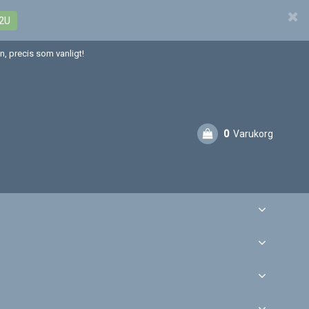
2U
, precis som vanligt!
0
Varukorg