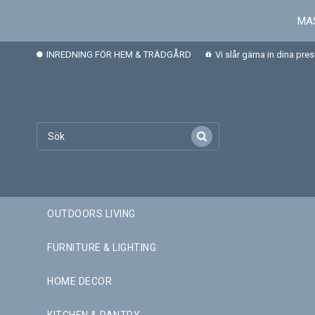
MAS
INREDNING FÖR HEM & TRÄDGÅRD
Vi slår gärna in dina pre
OUTDOORS LIVING
FURNITURE & LIGHTING
HOME DECOR