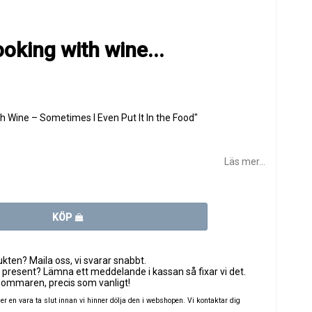
ooking with wine...
th Wine – Sometimes I Even Put It In the Food"
Läs mer...
KÖP
ten? Maila oss, vi svarar snabbt.
 present? Lämna ett meddelande i kassan så fixar vi det.
sommaren, precis som vanligt!
 en vara ta slut innan vi hinner dölja den i webshopen. Vi kontaktar dig