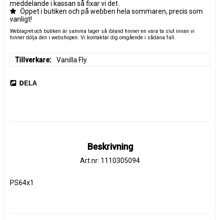
meddelande i kassan så fixar vi det.
Öppet i butiken och på webben hela sommaren, precis som
vanligt!
Weblagret och butiken är samma lager så ibland hinner en vara ta slut innan vi
hinner dölja den i webshopen. Vi kontaktar dig omgående i sådana fall.
Tillverkare
Vanilla Fly
DELA
Beskrivning
Art.nr: 1110305094
PS64x1