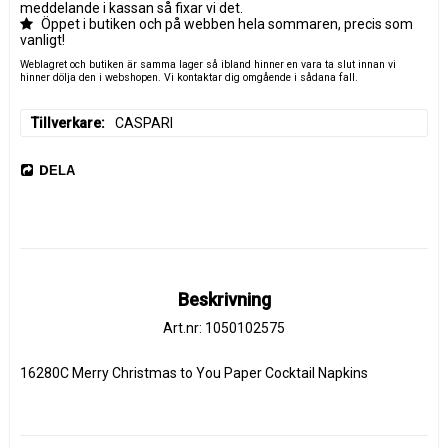
meddelande i kassan så fixar vi det.
Öppet i butiken och på webben hela sommaren, precis som
vanligt!
Weblagret och butiken är samma lager så ibland hinner en vara ta slut innan vi
hinner dölja den i webshopen. Vi kontaktar dig omgående i sådana fall.
Tillverkare
CASPARI
DELA
Beskrivning
Art.nr: 1050102575
16280C Merry Christmas to You Paper Cocktail Napkins