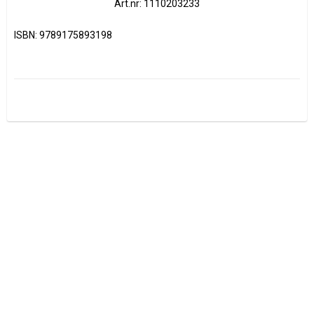
Art.nr: 1110203233
ISBN: 9789175893198