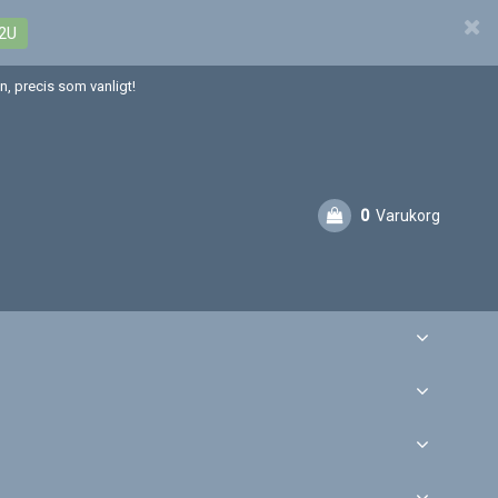
2U
, precis som vanligt!
0
Varukorg