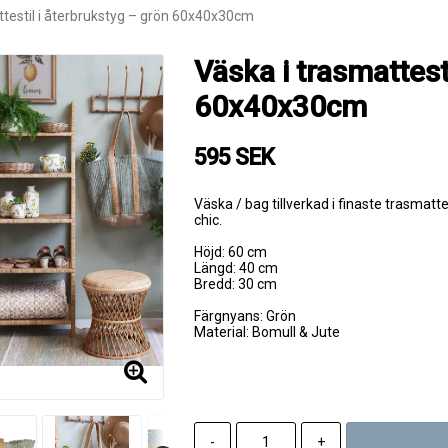
ttestil i återbrukstyg – grön 60x40x30cm
Väska i trasmattest
60x40x30cm
595 SEK
Väska / bag tillverkad i finaste trasmatt
chic.
Höjd: 60 cm
Längd: 40 cm
Bredd: 30 cm
Färgnyans: Grön
Material: Bomull & Jute
-
+