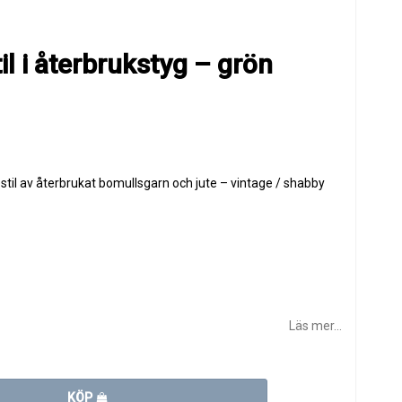
il i återbrukstyg – grön
estil av återbrukat bomullsgarn och jute – vintage / shabby
Läs mer...
KÖP