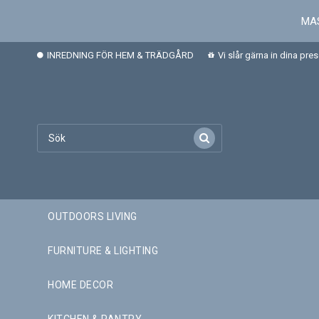
MAS
INREDNING FÖR HEM & TRÄDGÅRD
Vi slår gärna in dina pre
OUTDOORS LIVING
FURNITURE & LIGHTING
HOME DECOR