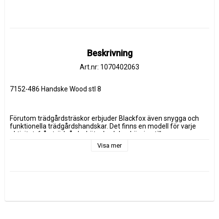
Beskrivning
Art.nr: 1070402063
7152-486 Handske Wood stl 8
Förutom trädgårdsträskor erbjuder Blackfox även snygga och 
funktionella trädgårdshandskar. Det finns en modell för varje 
aktivitet, från trädgårdsskötsel och beskärning till 
planteringsarbete. Alla Blackfox' handskar uppfyller 
Visa mer
grundstandarden EN 420:2003 + A1:2009 vilka täcker alla 
väsentliga krav för handskydd. Blackfox' handskar fokuserar på 
skydd, men också, som vanligt med Blackfox, hittar du explosiva 
färger och trendiga mönster!