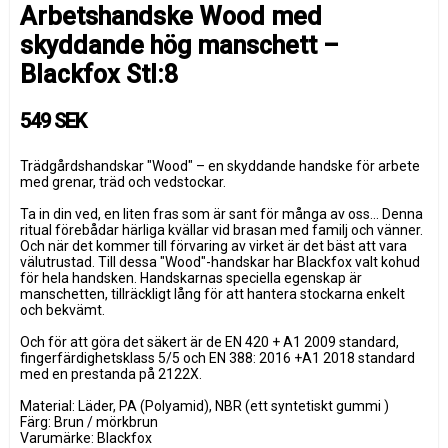
Arbetshandske Wood med
skyddande hög manschett –
Blackfox Stl:8
549 SEK
Trädgårdshandskar "Wood" – en skyddande handske för arbete
med grenar, träd och vedstockar.
Ta in din ved, en liten fras som är sant för många av oss... Denna
ritual förebådar härliga kvällar vid brasan med familj och vänner.
Och när det kommer till förvaring av virket är det bäst att vara
välutrustad. Till dessa "Wood"-handskar har Blackfox valt kohud
för hela handsken. Handskarnas speciella egenskap är
manschetten, tillräckligt lång för att hantera stockarna enkelt
och bekvämt.
Och för att göra det säkert är de EN 420 + A1 2009 standard,
fingerfärdighetsklass 5/5 och EN 388: 2016 +A1 2018 standard
med en prestanda på 2122X.
Material: Läder, PA (Polyamid), NBR (ett syntetiskt gummi )
Färg: Brun / mörkbrun
Varumärke: Blackfox