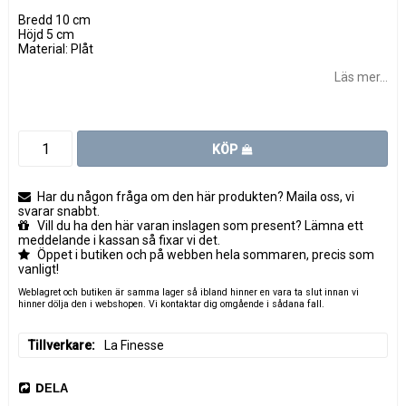
Bredd 10 cm
Höjd 5 cm
Material: Plåt
Läs mer...
KÖP
Har du någon fråga om den här produkten? Maila oss, vi
svarar snabbt.
Vill du ha den här varan inslagen som present? Lämna ett
meddelande i kassan så fixar vi det.
Öppet i butiken och på webben hela sommaren, precis som
vanligt!
Weblagret och butiken är samma lager så ibland hinner en vara ta slut innan vi
hinner dölja den i webshopen. Vi kontaktar dig omgående i sådana fall.
Tillverkare
La Finesse
DELA