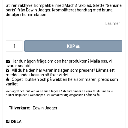
Stilren rakhyvel kompatibel med Mach3 rakblad, Gilette "Genuine
parts" från Edwin Jagger. Krompläterat handtag med bruna
detaljer i hornimitation.
Läs mer...
KÖP
Har du någon fråga om den här produkten? Maila oss, vi
svarar snabbt.
Vill du ha den här varan inslagen som present? Lämna ett
meddelande i kassan så fixar vi det.
Öppet i butiken och på webben hela sommaren, precis som
vanligt!
Weblagret och butiken är samma lager så ibland hinner en vara ta slut innan vi
hinner dölja den i webshopen. Vi kontaktar dig omgående i sådana fall.
Tillverkare
Edwin Jagger
DELA