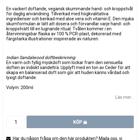
En vackert doftande, vegansk skummande hand- och kroppstvål
för daglig användning. Tillverkad med högkvalitativa
ingredienser och berikad med aloe vera och vitamin E. Den mjuka
skumformulan är lätt att dosera och förvandlar varje hand- och
kroppstvätt till en lugnande ritual. Tvålen kommer i en
återvinningsbar flaska av 100 % PCR-plast, dekorerad med
färgstarka illustrationer inspirerade av naturen.
Indian Sandalwood doftbeskrivning:
En varm och fyllig myskdoft som lockar fram den sensuella
doften av indiskt sandelträ. Upplyft med en ton av Ceder för att
skapa en balanserad doft som gör att huden känns vårdad och
lyxigt doftande.
Volym: 200ml
Läs mer...
KÖP
Har du någon fråga om den här produkten? Maila oss, vi