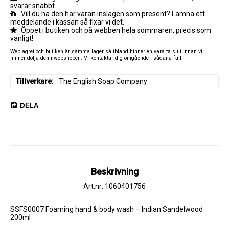
svarar snabbt.
Vill du ha den här varan inslagen som present? Lämna ett
meddelande i kassan så fixar vi det.
Öppet i butiken och på webben hela sommaren, precis som
vanligt!
Weblagret och butiken är samma lager så ibland hinner en vara ta slut innan vi
hinner dölja den i webshopen. Vi kontaktar dig omgående i sådana fall.
Tillverkare
The English Soap Company
DELA
Beskrivning
Art.nr: 1060401756
SSFS0007 Foaming hand & body wash – Indian Sandelwood 
200ml 