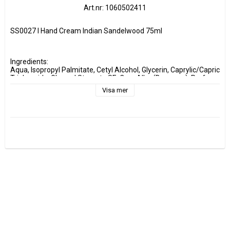
Art.nr: 1060502411
SS0027 l Hand Cream Indian Sandelwood 75ml 
Ingredients:
Aqua, Isopropyl Palmitate, Cetyl Alcohol, Glycerin, Caprylic/Capric 
Triglyceride, Glyceryl Stearate SE, Cera Alba (Beeswax), Parfum, 
Dimethicone, Phenoxyethanol, Glyceryl Stearate, PEG-100 
Visa mer
Stearate, Aloe Barbadensis Leaf Juice Powder, Xanthan Gum, 
Butyrospermum Parkii (Shea) Butter, Tocopheryl Acetate, 
Allantoin, Maltodextrin, Benzoic Acid, Dehydroacetic Acid, 
Ethylhexylglycerin, Benzyl Benzoate, Citronellol, Eugenol, Sodium 
Hydroxide.