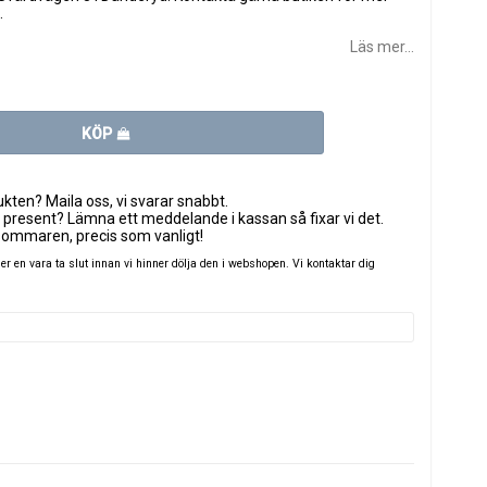
.
Läs mer...
KÖP
ten? Maila oss, vi svarar snabbt.
 present? Lämna ett meddelande i kassan så fixar vi det.
sommaren, precis som vanligt!
 en vara ta slut innan vi hinner dölja den i webshopen. Vi kontaktar dig