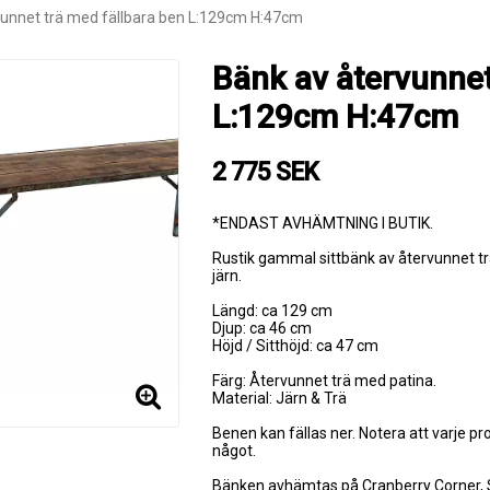
vunnet trä med fällbara ben L:129cm H:47cm
Bänk av återvunnet
L:129cm H:47cm
2 775 SEK
*ENDAST AVHÄMTNING I BUTIK.
Rustik gammal sittbänk av återvunnet tr
järn.
Längd: ca 129 cm
Djup: ca 46 cm
Höjd / Sitthöjd: ca 47 cm
Färg: Återvunnet trä med patina.
Material: Järn & Trä
Benen kan fällas ner. Notera att varje pro
något.
Bänken avhämtas på Cranberry Corner, S