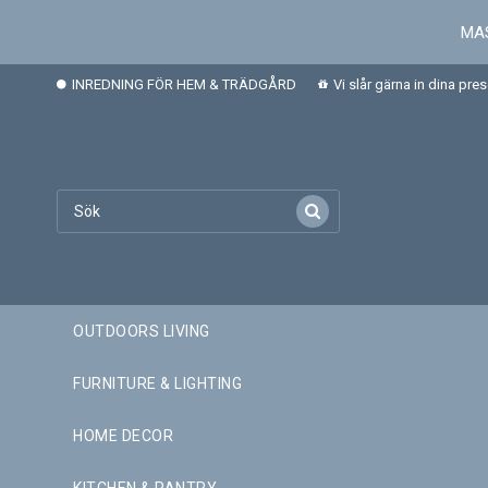
MAS
INREDNING FÖR HEM & TRÄDGÅRD
Vi slår gärna in dina pre
OUTDOORS LIVING
FURNITURE & LIGHTING
HOME DECOR