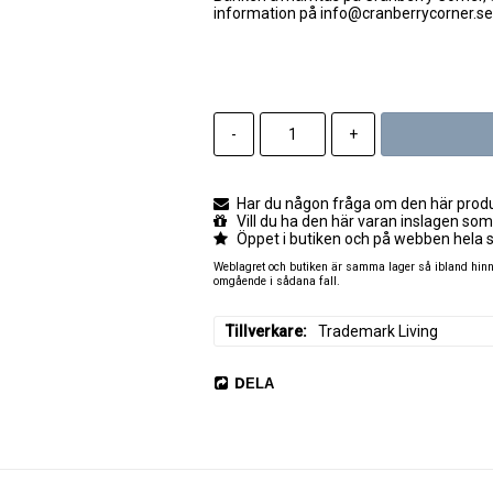
information på info@cranberrycorner.se
-
+
Har du någon fråga om den här produk
Vill du ha den här varan inslagen som
Öppet i butiken och på webben hela 
Weblagret och butiken är samma lager så ibland hinner
omgående i sådana fall.
Tillverkare
Trademark Living
DELA