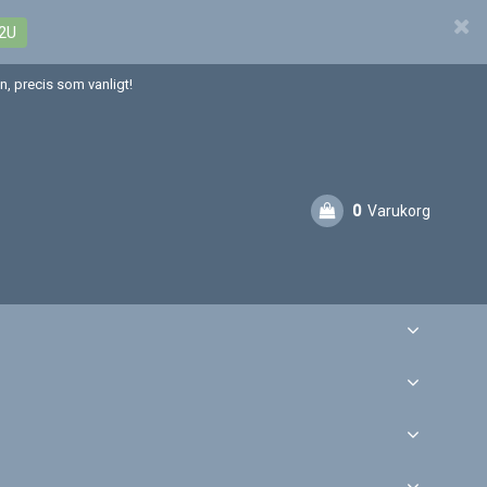
2U
, precis som vanligt!
0
Varukorg